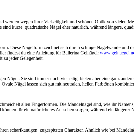
d werden wegen ihrer Vielseitigkeit und schönen Optik von vielen Mens
e sind kurze, quadratische Nägel eher natürlich, während längere, quad
Form. Diese Nagelform zeichnet sich durch schräge Nagelwände und den
er findest du eine Anleitung für Ballerina Gelnägel:
www.gelnaegel.net
it zu jeder Gelegenheit.
igen Nägel. Sie sind immer noch vielseitig, bieten aber eine ganz and
Ovale Nägel lassen sich gut mit neutralen, hellen Farbtönen kombinie
nd schmeichelt allen Fingerformen. Die Mandelnägel sind, wie ihr Name
 können für ein natürlicheres Aussehen sorgen, während ein längerer N
ihren scharfkantigen, zugespitzten Charakter. Ähnlich wie bei Mandeln