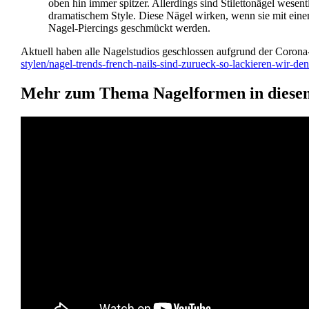
oben hin immer spitzer. Allerdings sind Stilettonägel wesentl
dramatischem Style. Diese Nägel wirken, wenn sie mit einem
Nagel-Piercings geschmückt werden.
Aktuell haben alle Nagelstudios geschlossen aufgrund der Corona-
stylen/nagel-trends-french-nails-sind-zurueck-so-lackieren-wir-den
Mehr zum Thema Nagelformen in diese