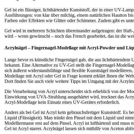
Gel ist ein flüssiger, lichthärtender Kunststoff, der in einer UV-Lam
Ausführungen: von klar über milchig, einem natürlichen Hautton bis
Farben oder Effekten wie Glitter oder Schimmer. Zudem gibt es unte
Gel wird in mehreren Schichten übereinander aufgetragen: der Haft
wird – wenn gewünscht – noch das French gearbeitet, das ist die wei
Acrylnägel – Fingernagel-Modellage mit Acryl-Powder und Liq
Lange bevor es künstliche Fingernägel gab, die aus lichthärtendem 
bekannt. Eine Alternative zu UV-Gel stellt die Fingernagel-Modellag
sich äußerst widerstandsfähige und flexible Kunstnägel modellieren, 
Modellage mit Acryl oder Gel in Frage kommt erklärt Ihnen die Web
Dort finden Sie auch viele weitere Tipps im Umgang mit der Acrylm
Die Verarbeitung von Acryl unterscheidet sich erheblich von der M
Einwirkung von UVA-Strahlung ausgehärtet wird, trocknet das Acryl-
Acryl-Modellage kein Einsatz eines UV-Gerätes erforderlich.
Anders als bei Gel ist Acryl kein gebrauchsfertiger Kunststoff. Es
Liquid (Flüssigkeit). Man tränkt den Pinsel mit dem Liquid und nimm
Modelliermasse erst auf dem Pinsel. Acryl ist lufthärtend und muss 
Gel ist Acryl starrer. Acrylnägel lassen sich mithilfe von Aceton ablö