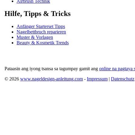
Airbrush Technik
Hilfe, Tipps & Tricks
Anfänger Starterset Tipps
Nagelbettbruch reparieren
Muster & Vorlagen
Beauty & Kosmetik Trends
Pataasin ang iyong tsansa sa tagumpay gamit ang
online na pagtaya s
© 2026
www.nageldesign-anleitung.com
-
Impressum
|
Datenschutz